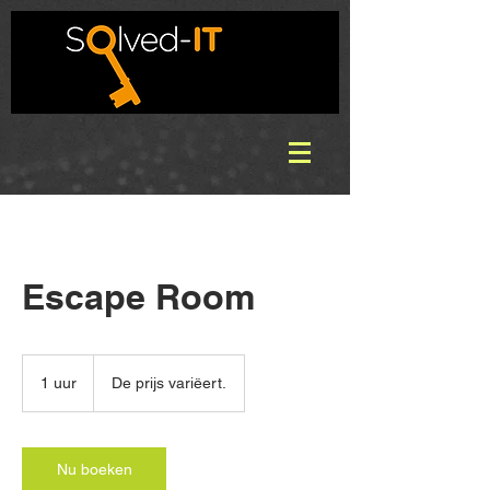
Escape Room
De
prijs
1 uur
1
De prijs variëert.
variëert.
u
u
Nu boeken